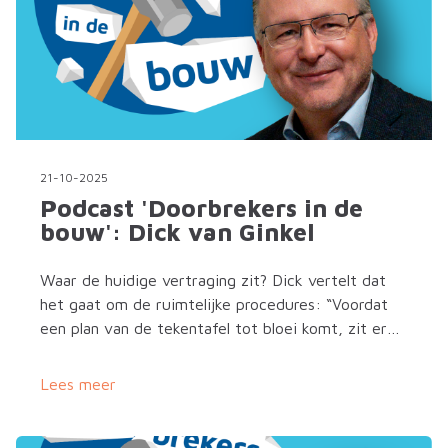
21-10-2025
Podcast 'Doorbrekers in de
bouw': Dick van Ginkel
Waar de huidige vertraging zit? Dick vertelt dat
het gaat om de ruimtelijke procedures: “Voordat
een plan van de tekentafel tot bloei komt, zit er
soms wel tien jaar tussen voordat we überhaupt
een schop in de grond kunnen gaan zetten.”
Lees meer
Volgens Dick moet dat echt anders.