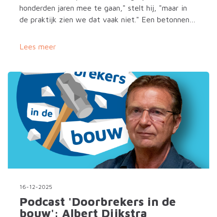
honderden jaren mee te gaan," stelt hij, "maar in
de praktijk zien we dat vaak niet." Een betonnen
constructie die na 50 jaar wordt gesloopt terwijl
ze nog tientallen jaren mee had gekund, verspilt
Lees meer
precies die duurzaamheidswinst die het materiaal
in zich heeft.
16-12-2025
Podcast 'Doorbrekers in de
bouw': Albert Dijkstra