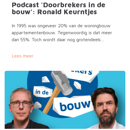
Podcast 'Doorbrekers in de
bouw': Ronald Keurntjes
In 1995 was ongeveer 20% van de woningbouw
appartementenbouw. Tegenwoordig is dat meer
dan 55%. Toch wordt daar nog grotendeels
traditioneel gebouwd. Volgens Keurntjes ligt daar
juist nu een enorme kans: “Als we vaart willen
Lees meer
maken met de huidige opgave, dan kan dat
eigenlijk niet zonder prefab.”