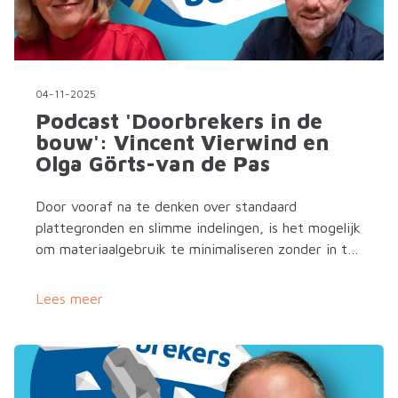
04-11-2025
Podcast 'Doorbrekers in de
bouw': Vincent Vierwind en
Olga Görts-van de Pas
Door vooraf na te denken over standaard
plattegronden en slimme indelingen, is het mogelijk
om materiaalgebruik te minimaliseren zonder in te
leveren op kwaliteit. Het resultaat: een schaalbaar
bouwconcept dat laat zien dat laat zien dat prefab
Lees meer
bouwcomponenten zoals kanaalplaatvloeren
perfect zijn voor de appartementenbouw.