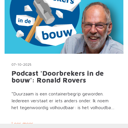
07-10-2025
Podcast 'Doorbrekers in de
bouw': Ronald Rovers
“Duurzaam is een containerbegrip geworden.
Iedereen verstaat er iets anders onder. Ik noem
het tegenwoordig volhoudbaar: is het volhoudbaar
tot ver in de toekomst wat wij nu aan het doen
zijn? Als het antwoord nee is, moet je het dus niet
Lees meer
doen.”